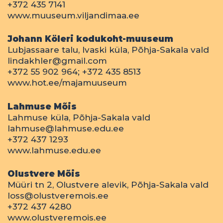
+372 435 7141
www.muuseum.viljandimaa.ee
Johann Köleri kodukoht-muuseum
Lubjassaare talu, Ivaski küla, Põhja-Sakala vald
lindakhler@gmail.com
+372 55 902 964; +372 435 8513
www.hot.ee/majamuuseum
Lahmuse Mõis
Lahmuse küla, Põhja-Sakala vald
lahmuse@lahmuse.edu.ee
+372 437 1293
www.lahmuse.edu.ee
Olustvere Mõis
Müüri tn 2, Olustvere alevik, Põhja-Sakala vald
loss@olustveremois.ee
+372 437 4280
www.olustveremois.ee