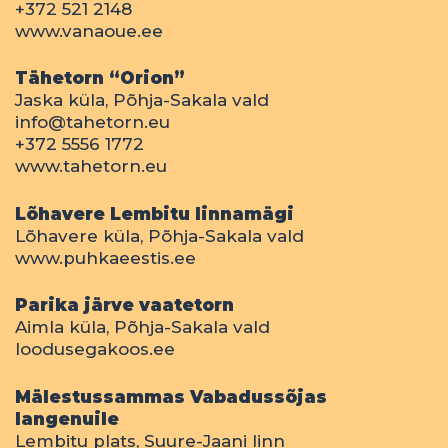
+372 521 2148
www.vanaoue.ee
Tähetorn “Orion”
Jaska küla, Põhja-Sakala vald
info@tahetorn.eu
+372 5556 1772
www.tahetorn.eu
Lõhavere Lembitu linnamägi
Lõhavere küla, Põhja-Sakala vald
www.puhkaeestis.ee
Parika järve vaatetorn
Aimla küla, Põhja-Sakala vald
loodusegakoos.ee
Mälestussammas Vabadussõjas
langenuile
Lembitu plats, Suure-Jaani linn