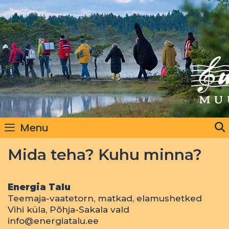
Skip
to
content
Menu
Mida teha? Kuhu minna?
Energia Talu
Teemaja-vaatetorn, matkad, elamushetked
Vihi küla, Põhja-Sakala vald
info@energiatalu.ee