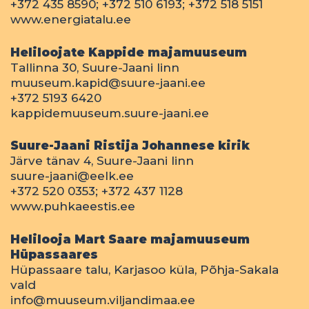
+372 435 8590; +372 510 6193; +372 518 5151
www.energiatalu.ee
Heliloojate Kappide majamuuseum
Tallinna 30, Suure-Jaani linn
muuseum.kapid@suure-jaani.ee
+372 5193 6420
kappidemuuseum.suure-jaani.ee
Suure-Jaani Ristija Johannese kirik
Järve tänav 4, Suure-Jaani linn
suure-jaani@eelk.ee
+372 520 0353; +372 437 1128
www.puhkaeestis.ee
Helilooja Mart Saare majamuuseum
Hüpassaares
Hüpassaare talu, Karjasoo küla, Põhja-Sakala
vald
info@muuseum.viljandimaa.ee