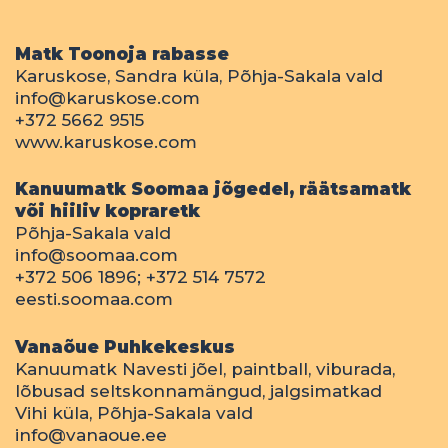
Matk Toonoja rabasse
Karuskose, Sandra küla, Põhja-Sakala vald
info@karuskose.com
+372 5662 9515
www.karuskose.com
Kanuumatk Soomaa jõgedel, räätsamatk
või hiiliv kopraretk
Põhja-Sakala vald
info@soomaa.com
+372 506 1896; +372 514 7572
eesti.soomaa.com
Vanaõue Puhkekeskus
Kanuumatk Navesti jõel, paintball, viburada,
lõbusad seltskonnamängud, jalgsimatkad
Vihi küla, Põhja-Sakala vald
info@vanaoue.ee